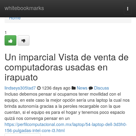
Home
whitebookmarks
Togg
navi
Home
1
Un imparcial Vista de venta de
computadoras usadas en
irapuato
lindseys305tad7
1236 days ago
News
Discuss
Incluso debemos pensar si ocupamos tener movilidad con el
equipo, en este caso la mejor opción sería una laptop la cual nos
brinda autonomía gracias a la peroles recargable con la que
cuentan, si el equipo es para el hogar y tenemos poco espacio
quizá nos convenga pensar en un
https://perfilcomputacional.com.mx/laptop/54-laptop-dell-3d3h0-
156-pulgadas-intel-core-i3.html