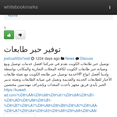
Home
whitebookmarks
Togg
navi
Home
1
توفير حبر طابعات
joshua5f2s7es6
1224 days ago
News
Discuss
توصيل حبر طابعات الكويت نقدم في شركتنا افضل خدمات توصيل وبيع
وصيانة حبر طابعات الكويت لكافة المحلات التجارية والمكاتب بواسطة
خدمة توصيل حبر طابعة الكويت مع تعبئة طابعاتHP ولدينا أفضل انواع
الأحبار للطابعات الحديثة والقديمة ونعمل في صيانة الطابعات وتعبئة تدبير
الحبر بأيدي فريق مجهز بأحدث المعدات وبإشراف مهندسين مختصين
https://kuwait-
ad.com/%D8%AA%D9%88%D9%81%D9%8A%D8%B1-
%D8%AD%D8%A8%D8%B1-
%D8%B7%D8%A7%D8%A8%D8%B9%D8%A7%D8%AA-
%D8%A7%D9%84%D9%83%D9%88%D9%8A%D8%AA/