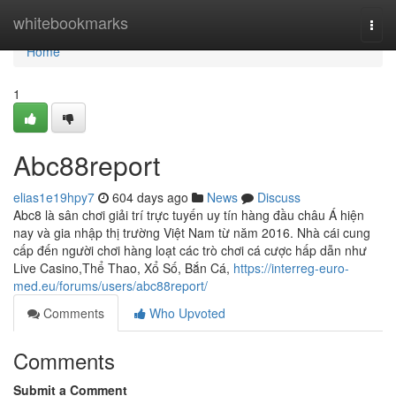
Home
whitebookmarks
Togg
navi
Home
1
Abc88report
elias1e19hpy7
604 days ago
News
Discuss
Abc8 là sân chơi giải trí trực tuyến uy tín hàng đầu châu Á hiện
nay và gia nhập thị trường Việt Nam từ năm 2016. Nhà cái cung
cấp đến người chơi hàng loạt các trò chơi cá cược hấp dẫn như
Live Casino,Thể Thao, Xổ Số, Bắn Cá,
https://interreg-euro-
med.eu/forums/users/abc88report/
Comments
Who Upvoted
Comments
Submit a Comment