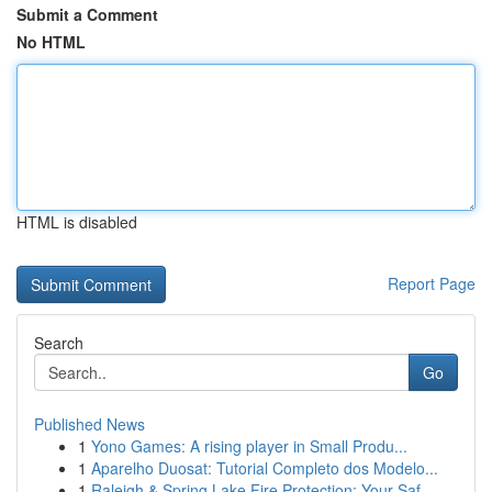
Submit a Comment
No HTML
HTML is disabled
Report Page
Search
Go
Published News
1
Yono Games: A rising player in Small Produ...
1
Aparelho Duosat: Tutorial Completo dos Modelo...
1
Raleigh & Spring Lake Fire Protection: Your Saf...