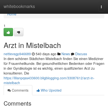
Home
whitebookmarks
Togg
navi
Home
1
Arzt in Mistelbach
nettievsgp946689
540 days ago
News
Discuss
In dem schönen Städtchen Mistelbach finden Sie einen Mediziner
für Frauenheilkunde. Bei gesundheitlichen Bedenken oder Fragen
in der Gynäkologie ist es wichtig, einen qualifizierten Arzt zu
konsultieren. Die
https://lilianpqss433600.bligblogging.com/33087612/arzt-in-
mistelbach
Comments
Who Upvoted
Comments