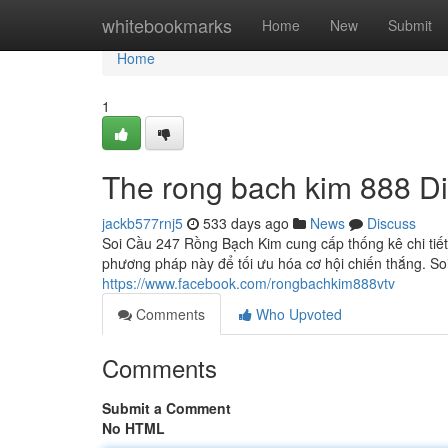
Home
whitebookmarks
Home
New
Submit
Home
1
The rong bach kim 888 Di
jackb577rnj5
533 days ago
News
Discuss
Soi Cầu 247 Rồng Bạch Kim cung cấp thống kê chi tiế
phương pháp này để tối ưu hóa cơ hội chiến thắng. S
https://www.facebook.com/rongbachkim888vtv
Comments
Who Upvoted
Comments
Submit a Comment
No HTML