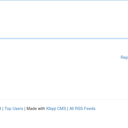
Rep
d
|
Top Users
| Made with
Kliqqi CMS
|
All RSS Feeds