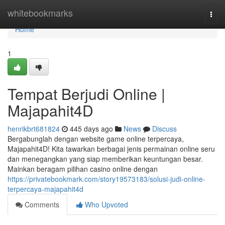
Home
whitebookmarks
Togg
navi
Home
1
Tempat Berjudi Online |
Majapahit4D
henrikbrt681824
445 days ago
News
Discuss
Bergabunglah dengan website game online terpercaya,
Majapahit4D! Kita tawarkan berbagai jenis permainan online seru
dan menegangkan yang siap memberikan keuntungan besar.
Mainkan beragam pilihan casino online dengan
https://privatebookmark.com/story19573183/solusi-judi-online-
terpercaya-majapahit4d
Comments
Who Upvoted