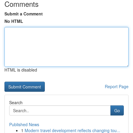
Comments
Submit a Comment
No HTML
HTML is disabled
Report Page
Search
Go
Published News
1
Modern travel development reflects changing tou...