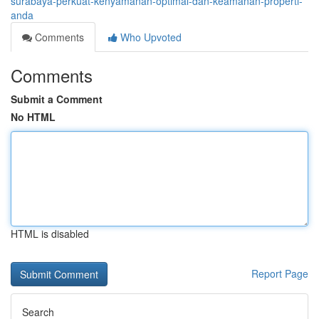
surabaya-perkuat-kenyamanan-optimal-dan-keamanan-properti-
anda
Comments
Who Upvoted
Comments
Submit a Comment
No HTML
HTML is disabled
Report Page
Search