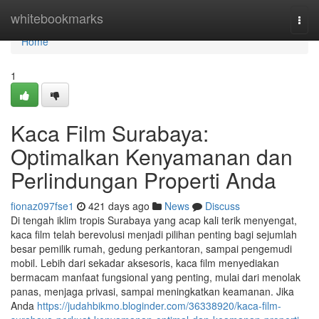
Home
whitebookmarks
Togg
navi
Home
1
Kaca Film Surabaya:
Optimalkan Kenyamanan dan
Perlindungan Properti Anda
fionaz097fse1
421 days ago
News
Discuss
Di tengah iklim tropis Surabaya yang acap kali terik menyengat,
kaca film telah berevolusi menjadi pilihan penting bagi sejumlah
besar pemilik rumah, gedung perkantoran, sampai pengemudi
mobil. Lebih dari sekadar aksesoris, kaca film menyediakan
bermacam manfaat fungsional yang penting, mulai dari menolak
panas, menjaga privasi, sampai meningkatkan keamanan. Jika
Anda
https://judahbikmo.bloginder.com/36338920/kaca-film-