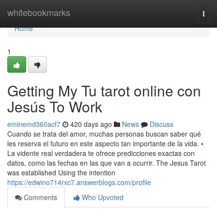
Home
whitebookmarks
Togg
navi
Home
1
Getting My Tu tarot online con
Jesús To Work
eminemd360acf7
420 days ago
News
Discuss
Cuando se trata del amor, muchas personas buscan saber qué
les reserva el futuro en este aspecto tan importante de la vida. •
La vidente real verdadera te ofrece predicciones exactas con
datos, como las fechas en las que van a ocurrir. The Jesus Tarot
was established Using the intention
https://edwino714rxc7.answerblogs.com/profile
Comments
Who Upvoted