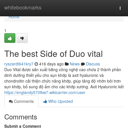
Home
whitebookmarks
Togg
navi
Home
1
The best Side of Duo vital
ryszardt641kry7
416 days ago
News
Discuss
Duo Vital được sản xuất bằng công nghệ cao chứa 2 thành phần
dinh dưỡng thiết yếu cho sụn khớp là axit hyaluronic và
chondroitin cải thiện chức năng khớp, giúp tăng độ nhờn bôi trơn
sụn khớp, bổ sung độ ẩm cho các khớp xương. Axit Hyaluronic kết
https://englandy570tkw7.wikicarrier.com/user
Comments
Who Upvoted
Comments
Submit a Comment