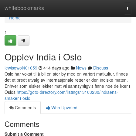
Home
whitebookmarks
Togg
navi
Home
1
Opplev India i Oslo
lewisqwol401659
414 days ago
News
Discuss
Oslo har vokst til å bli en stor by med en variert matkultur. finnes
det et bredt utvalg av internasjonale retter er den indiske maten.
Enhver som elsker lekker mat vil sannsynligvis finne noe de liker i
Oslos
https://goto-directory.com/listings13103230/indiaens-
smaker-i-oslo
Comments
Who Upvoted
Comments
Submit a Comment