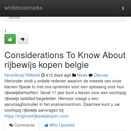
Home
whitebookmarks
Togg
navi
Home
1
Considerations To Know About
rijbewijs kopen belgie
heraclitusy789kbs6
412 days ago
News
Discuss
Hieronder vindt u enkele redenen waarom de meeste van onze
klanten Speak to met ons opnemen voor een oplossing voor hun
rijbewijsbehoeften: Vanaf 17 jaar kunt u kiezen voor een voorlopig
rijbewijs satisfied begeleider. Hiervoor vraagt u een
aanvraagformulier in het examencentrum. Daarmee kunt u uw
voorlopig rijbewijs aanvragen bij
https://origineelrijbewijskopen.com/
Comments
Who Upvoted