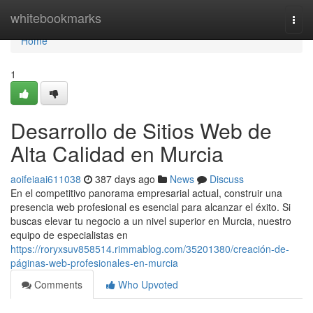
Home
whitebookmarks
Togg
navi
Home
1
Desarrollo de Sitios Web de
Alta Calidad en Murcia
aoifeiaai611038
387 days ago
News
Discuss
En el competitivo panorama empresarial actual, construir una
presencia web profesional es esencial para alcanzar el éxito. Si
buscas elevar tu negocio a un nivel superior en Murcia, nuestro
equipo de especialistas en
https://roryxsuv858514.rimmablog.com/35201380/creación-de-
páginas-web-profesionales-en-murcia
Comments
Who Upvoted