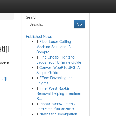
Search
Go
Published News
1
Fiber Laser Cutting
ijl
Machine Solutions: A
Compre...
1
Find Cheap Flights to
Lagos: Your Ultimate Guide
ddelen
1
Convert WebP to JPG: A
Simple Guide
1
EE88: Revealing the
stijl
Enigma
1
Inner West Rubbish
Removal Helping Investment
R...
1
עורך דין אברהם הופרט:
המומחה שלך בדיני נזיקין
1
Navigating Immigration