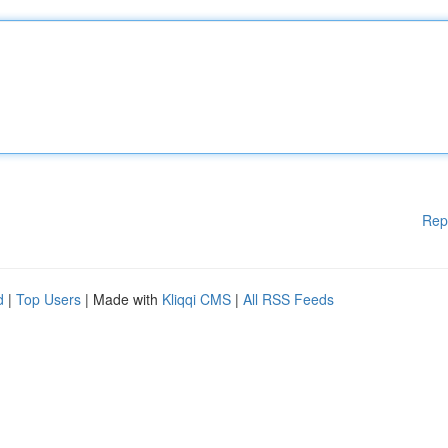
Rep
d
|
Top Users
| Made with
Kliqqi CMS
|
All RSS Feeds