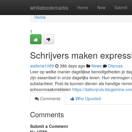
Home
whitebookmarks
Home
New
Submit
Home
1
Schrijvers maken expressie
walteria1089
386 days ago
News
Discuss
Leer op welke manier dagelijkse benodigdheden je d
zijn essentieel in onze dagelijks leven. Hun vermogen o
substantieel. Post-its kunnen dienen als handige remind
schoonmaakmiddelen
https://daltonjrutv.blogsmine.c
Comments
Who Upvoted
Comments
Submit a Comment