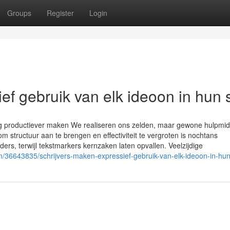
Groups
Register
Login
f gebruik van elk ideoon in hun st
ag productiever maken We realiseren ons zelden, maar gewone hulpmi
m structuur aan te brengen en effectiviteit te vergroten is nochtans
ers, terwijl tekstmarkers kernzaken laten opvallen. Veelzijdige
om/36643835/schrijvers-maken-expressief-gebruik-van-elk-ideoon-in-hun-