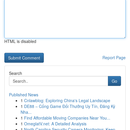
HTML is disabled
Report Page
Search
Go
Published News
1
Cnlawblog: Exploring China's Legal Landscape
1
DE88 – Cổng Game Đổi Thưởng Uy Tín, Đăng Ký
Nha...
1
Find Affordable Moving Companies Near You...
1
OmeglatV.net: A Detailed Analysis
1
North Carolina Security Camera Monitoring: Keep...