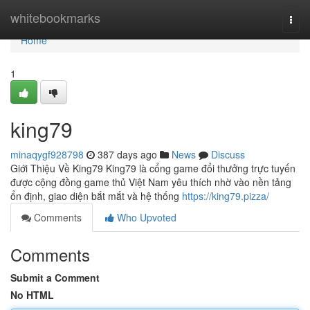
Home
whitebookmarks
Togg
navi
Home
1
king79
minaqygf928798
387 days ago
News
Discuss
Giới Thiệu Về King79 King79 là cổng game đổi thưởng trực tuyến
được cộng đồng game thủ Việt Nam yêu thích nhờ vào nền tảng
ổn định, giao diện bắt mắt và hệ thống
https://king79.pizza/
Comments
Who Upvoted
Comments
Submit a Comment
No HTML