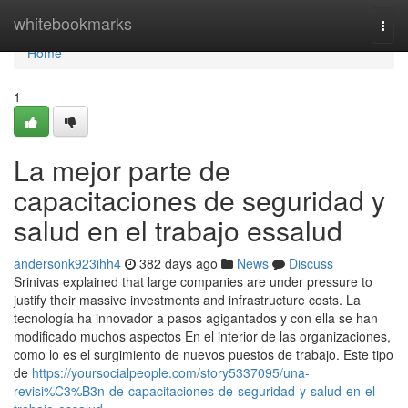
Home
whitebookmarks
Togg
navi
Home
1
La mejor parte de
capacitaciones de seguridad y
salud en el trabajo essalud
andersonk923ihh4
382 days ago
News
Discuss
Srinivas explained that large companies are under pressure to
justify their massive investments and infrastructure costs. La
tecnología ha innovador a pasos agigantados y con ella se han
modificado muchos aspectos En el interior de las organizaciones,
como lo es el surgimiento de nuevos puestos de trabajo. Este tipo
de
https://yoursocialpeople.com/story5337095/una-
revisi%C3%B3n-de-capacitaciones-de-seguridad-y-salud-en-el-