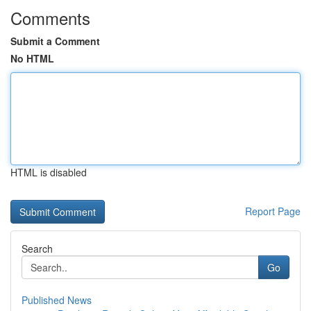
Comments
Submit a Comment
No HTML
HTML is disabled
Report Page
Search
Go
Published News