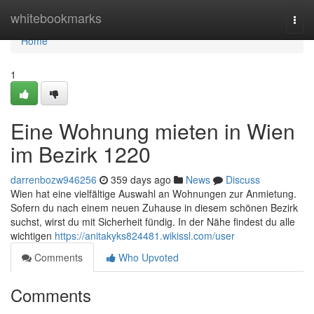
Home
whitebookmarks
Togg
navi
Home
1
Eine Wohnung mieten in Wien
im Bezirk 1220
darrenbozw946256
359 days ago
News
Discuss
Wien hat eine vielfältige Auswahl an Wohnungen zur Anmietung.
Sofern du nach einem neuen Zuhause in diesem schönen Bezirk
suchst, wirst du mit Sicherheit fündig. In der Nähe findest du alle
wichtigen
https://anitakyks824481.wikissl.com/user
Comments
Who Upvoted
Comments