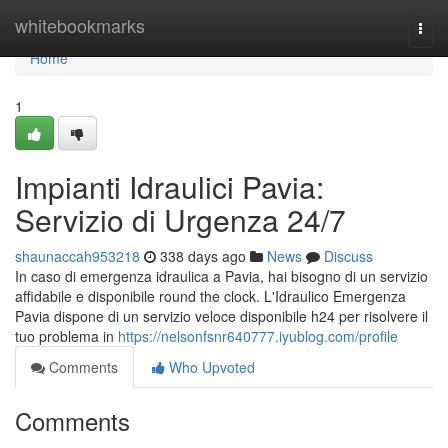
Home
whitebookmarks
Togg
navi
Home
1
Impianti Idraulici Pavia:
Servizio di Urgenza 24/7
shaunaccah953218
338 days ago
News
Discuss
In caso di emergenza idraulica a Pavia, hai bisogno di un servizio
affidabile e disponibile round the clock. L'Idraulico Emergenza
Pavia dispone di un servizio veloce disponibile h24 per risolvere il
tuo problema in
https://nelsonfsnr640777.iyublog.com/profile
Comments
Who Upvoted
Comments