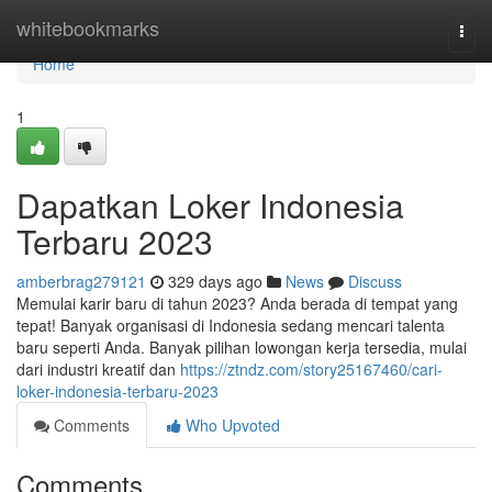
Home
whitebookmarks
Togg
navi
Home
1
Dapatkan Loker Indonesia
Terbaru 2023
amberbrag279121
329 days ago
News
Discuss
Memulai karir baru di tahun 2023? Anda berada di tempat yang
tepat! Banyak organisasi di Indonesia sedang mencari talenta
baru seperti Anda. Banyak pilihan lowongan kerja tersedia, mulai
dari industri kreatif dan
https://ztndz.com/story25167460/cari-
loker-indonesia-terbaru-2023
Comments
Who Upvoted
Comments