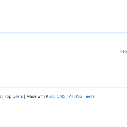
Rep
d
|
Top Users
| Made with
Kliqqi CMS
|
All RSS Feeds