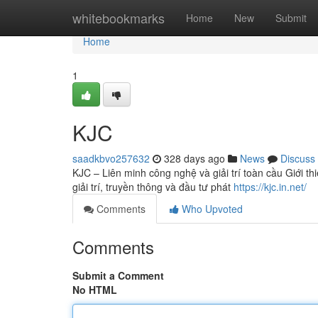
Home
whitebookmarks
Home
New
Submit
Home
1
KJC
saadkbvo257632
328 days ago
News
Discuss
KJC – Liên minh công nghệ và giải trí toàn cầu Giới t
giải trí, truyền thông và đầu tư phát
https://kjc.in.net/
Comments
Who Upvoted
Comments
Submit a Comment
No HTML