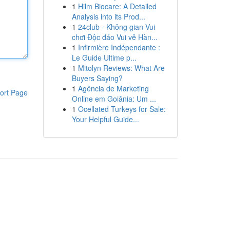
1
Hilm Biocare: A Detailed
Analysis into its Prod...
1
24club - Không gian Vui
chơi Độc đáo Vui vẻ Hàn...
1
Infirmière Indépendante :
Le Guide Ultime p...
1
Mitolyn Reviews: What Are
Buyers Saying?
1
Agência de Marketing
ort Page
Online em Goiânia: Um ...
1
Ocellated Turkeys for Sale:
Your Helpful Guide...