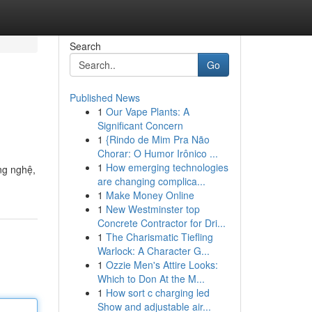
Search
Go
Published News
1
Our Vape Plants: A
Significant Concern
1
{Rindo de Mim Pra Não
Chorar: O Humor Irônico ...
1
How emerging technologies
ng nghệ,
are changing complica...
1
Make Money Online
1
New Westminster top
Concrete Contractor for Dri...
1
The Charismatic Tiefling
Warlock: A Character G...
1
Ozzie Men's Attire Looks:
Which to Don At the M...
1
How sort c charging led
Show and adjustable air...