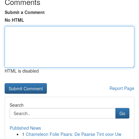
Comments
Submit a Comment
No HTML
HTML is disabled
Report Page
Search
Go
Published News
1
Chameleon Folie Paars: De Paarse Tint voor Uw