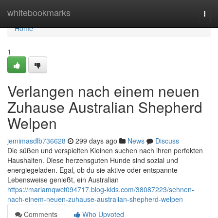
Home
whitebookmarks
Togg
navi
Home
1
Verlangen nach einem neuen
Zuhause Australian Shepherd
Welpen
jemimasdlb736628
299 days ago
News
Discuss
Die süßen und verspielten Kleinen suchen nach ihren perfekten
Haushalten. Diese herzensguten Hunde sind sozial und
energiegeladen. Egal, ob du sie aktive oder entspannte
Lebensweise genießt, ein Australian
https://mariamqwct094717.blog-kids.com/38087223/sehnen-
nach-einem-neuen-zuhause-australian-shepherd-welpen
Comments
Who Upvoted