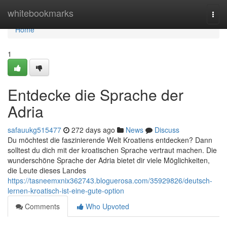
Home
whitebookmarks
Togg
navi
Home
1
Entdecke die Sprache der
Adria
safauukg515477
272 days ago
News
Discuss
Du möchtest die faszinierende Welt Kroatiens entdecken? Dann
solltest du dich mit der kroatischen Sprache vertraut machen. Die
wunderschöne Sprache der Adria bietet dir viele Möglichkeiten,
die Leute dieses Landes
https://tasneemxnix362743.bloguerosa.com/35929826/deutsch-
lernen-kroatisch-ist-eine-gute-option
Comments
Who Upvoted