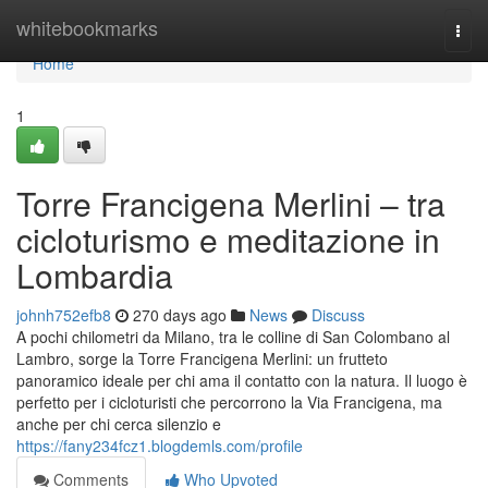
Home
whitebookmarks
Togg
navi
Home
1
Torre Francigena Merlini – tra
cicloturismo e meditazione in
Lombardia
johnh752efb8
270 days ago
News
Discuss
A pochi chilometri da Milano, tra le colline di San Colombano al
Lambro, sorge la Torre Francigena Merlini: un frutteto
panoramico ideale per chi ama il contatto con la natura. Il luogo è
perfetto per i cicloturisti che percorrono la Via Francigena, ma
anche per chi cerca silenzio e
https://fany234fcz1.blogdemls.com/profile
Comments
Who Upvoted