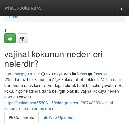
Home
whitebookmarks
Togg
navi
Home
1
vajinal kokunun nedenleri
nelerdir?
matteowggy930112
270 days ago
News
Discuss
Vücudumuz her zaman değişik kokular üretmektedir. Vajina da bu
durumdan uzak kalmaz ve doğal olarak hafif bir koku yayabilir. Bu
koku, hiçbir kadında daha belirgin olabilir. Vajinal kokuya neden
olan en yaygın
https://janicebexq558661.59bloggers.com/38742200/vajinal-
kokunun-nedenleri-nelerdir
Comments
Who Upvoted