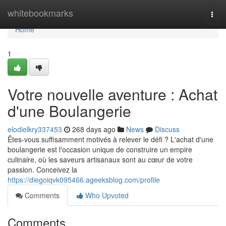
Home
whitebookmarks
Togg
navi
Home
1
Votre nouvelle aventure : Achat
d'une Boulangerie
elodielkry337453
268 days ago
News
Discuss
Êtes-vous suffisamment motivés à relever le défi ? L'achat d'une
boulangerie est l'occasion unique de construire un empire
culinaire, où les saveurs artisanaux sont au cœur de votre
passion. Conceivez la
https://diegoiqvk095466.ageeksblog.com/profile
Comments
Who Upvoted
Comments