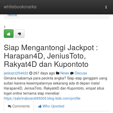
Home
whitebookmarks
Togg
navi
Home
1
Siap Mengantongi Jackpot :
Harapan4D, JeniusToto,
Rakyat4D dan Kupontoto
jadaxjrz254622
267 days ago
News
Discuss
Gimana kabarnya para pecinta angka? Siap-siap genggam uang
sultan karena kesempatannya sekarang ada di depan mata!
Harapan4D, JeniusToto, Rakyat4D dan Kupontoto, empat situs
togel online ternama siap menebar
https://sabrinabxan695005.blog-kids.com/profile
Comments
Who Upvoted