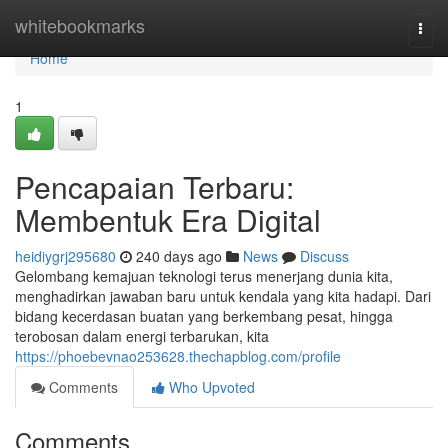
Home
whitebookmarks
Togg
navi
Home
1
Pencapaian Terbaru:
Membentuk Era Digital
heidiygrj295680
240 days ago
News
Discuss
Gelombang kemajuan teknologi terus menerjang dunia kita,
menghadirkan jawaban baru untuk kendala yang kita hadapi. Dari
bidang kecerdasan buatan yang berkembang pesat, hingga
terobosan dalam energi terbarukan, kita
https://phoebevnao253628.thechapblog.com/profile
Comments
Who Upvoted
Comments