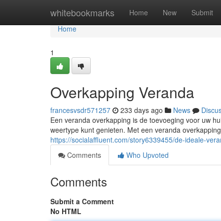
Home
whitebookmarks
Home
New
Submit
Home
1
Overkapping Veranda
francesvsdr571257
233 days ago
News
Discu
Een veranda overkapping is de toevoeging voor uw hui
weertype kunt genieten. Met een veranda overkapping
https://socialaffluent.com/story6339455/de-ideale-ve
Comments
Who Upvoted
Comments
Submit a Comment
No HTML