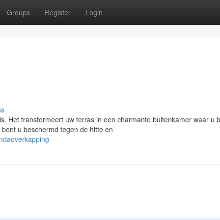
Groups
Register
Login
ss
s. Het transformeert uw terras in een charmante buitenkamer waar u bi
 bent u beschermd tegen de hitte en
randaoverkapping