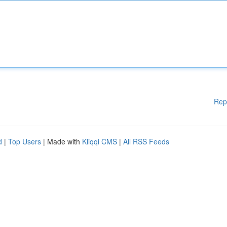
Rep
d
|
Top Users
| Made with
Kliqqi CMS
|
All RSS Feeds