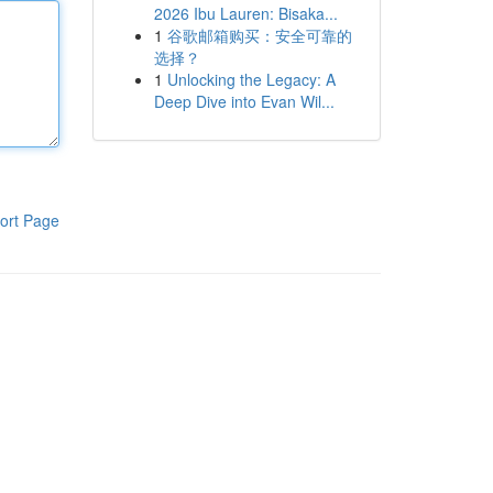
2026 Ibu Lauren: Bisaka...
1
谷歌邮箱购买：安全可靠的
选择？
1
Unlocking the Legacy: A
Deep Dive into Evan Wil...
ort Page