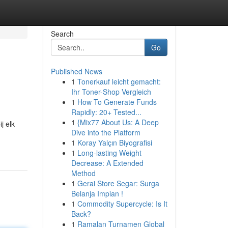
Search
Go
Published News
1
Tonerkauf leicht gemacht:
Ihr Toner-Shop Vergleich
1
How To Generate Funds
Rapidly: 20+ Tested...
1
{Mix77 About Us: A Deep
j elk
Dive into the Platform
1
Koray Yalçın Biyografisi
1
Long-lasting Weight
Decrease: A Extended
Method
1
Gerai Store Segar: Surga
Belanja Impian !
1
Commodity Supercycle: Is It
Back?
1
Ramalan Turnamen Global