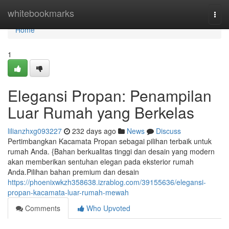
Home
whitebookmarks
Togg
navi
Home
1
Elegansi Propan: Penampilan
Luar Rumah yang Berkelas
lilianzhxg093227
232 days ago
News
Discuss
Pertimbangkan Kacamata Propan sebagai pilihan terbaik untuk
rumah Anda. {Bahan berkualitas tinggi dan desain yang modern
akan memberikan sentuhan elegan pada eksterior rumah
Anda.Pilihan bahan premium dan desain
https://phoenixwkzh358638.izrablog.com/39155636/elegansi-
propan-kacamata-luar-rumah-mewah
Comments
Who Upvoted