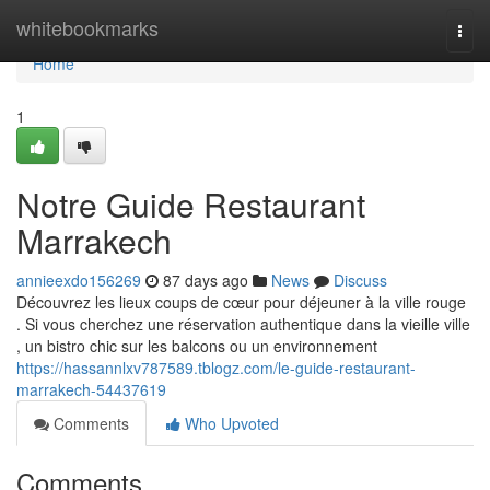
Home
whitebookmarks
Togg
navi
Home
1
Notre Guide Restaurant
Marrakech
annieexdo156269
87 days ago
News
Discuss
Découvrez les lieux coups de cœur pour déjeuner à la ville rouge
. Si vous cherchez une réservation authentique dans la vieille ville
, un bistro chic sur les balcons ou un environnement
https://hassannlxv787589.tblogz.com/le-guide-restaurant-
marrakech-54437619
Comments
Who Upvoted
Comments