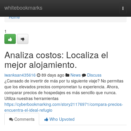
Home
whitebookmarks
Togg
navi
Home
1
Analiza costos: Localiza el
mejor alojamiento.
iwanksan435616
89 days ago
News
Discuss
¿Cansado de invertir de más por tu siguiente viaje? No permitas
que los elevados precios comprometan tu experiencia. Ahora,
comparar precios de hospedajes es más sencillo que nunca.
Utiliza nuestras herramientas
https://cyberbookmarking.com/story21176971/compara-precios-
encuentra-el-ideal-refugio
Comments
Who Upvoted