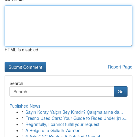
HTML is disabled
Report Page
Search
Go
Published News
1
Sayın Koray Yalçın Bey Kimdir? Çalışmalarına dâ...
1
Fresno Used Cars: Your Guide to Rides Under $15...
1
Regretfully, I cannot fulfill your request.
1
A Reign of a Goliath Warrior
1
5-Axis CNC Router: A Detailed Manual