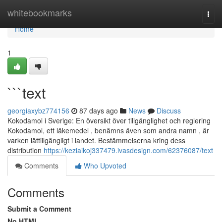
Home
whitebookmarks
Togg
navi
Home
1
```text
georgiaxybz774156
87 days ago
News
Discuss
Kokodamol i Sverige: En översikt över tillgänglighet och reglering
Kokodamol, ett läkemedel , benämns även som andra namn , är
varken lättillgängligt i landet. Bestämmelserna kring dess
distribution
https://keziaikoj337479.ivasdesign.com/62376087/text
Comments
Who Upvoted
Comments
Submit a Comment
No HTML