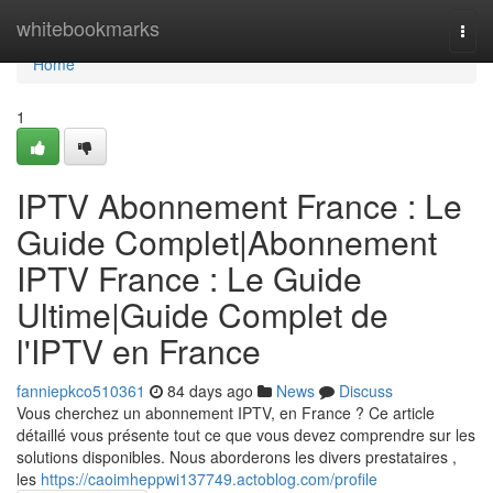
Home
whitebookmarks
Togg
navi
Home
1
IPTV Abonnement France : Le
Guide Complet|Abonnement
IPTV France : Le Guide
Ultime|Guide Complet de
l'IPTV en France
fanniepkco510361
84 days ago
News
Discuss
Vous cherchez un abonnement IPTV, en France ? Ce article
détaillé vous présente tout ce que vous devez comprendre sur les
solutions disponibles. Nous aborderons les divers prestataires ,
les
https://caoimheppwi137749.actoblog.com/profile