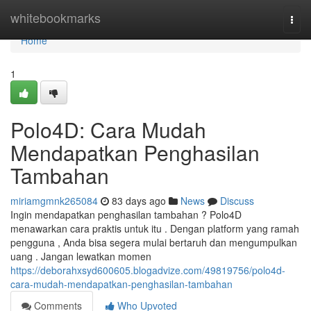
Home
whitebookmarks
Togg
navi
Home
1
Polo4D: Cara Mudah
Mendapatkan Penghasilan
Tambahan
miriamgmnk265084
83 days ago
News
Discuss
Ingin mendapatkan penghasilan tambahan ? Polo4D
menawarkan cara praktis untuk itu . Dengan platform yang ramah
pengguna , Anda bisa segera mulai bertaruh dan mengumpulkan
uang . Jangan lewatkan momen
https://deborahxsyd600605.blogadvize.com/49819756/polo4d-
cara-mudah-mendapatkan-penghasilan-tambahan
Comments
Who Upvoted