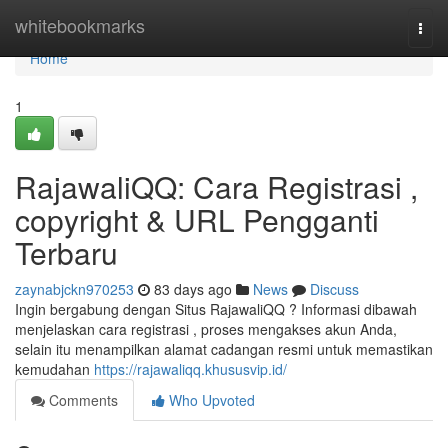
Home
whitebookmarks
Togg
navi
Home
1
RajawaliQQ: Cara Registrasi ,
copyright & URL Pengganti
Terbaru
zaynabjckn970253
83 days ago
News
Discuss
Ingin bergabung dengan Situs RajawaliQQ ? Informasi dibawah
menjelaskan cara registrasi , proses mengakses akun Anda,
selain itu menampilkan alamat cadangan resmi untuk memastikan
kemudahan
https://rajawaliqq.khususvip.id/
Comments
Who Upvoted