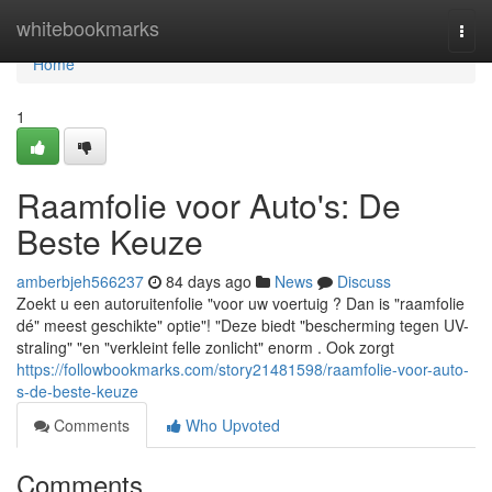
Home
whitebookmarks
Togg
navi
Home
1
Raamfolie voor Auto's: De
Beste Keuze
amberbjeh566237
84 days ago
News
Discuss
Zoekt u een autoruitenfolie "voor uw voertuig ? Dan is "raamfolie
dé" meest geschikte" optie"! "Deze biedt "bescherming tegen UV-
straling" "en "verkleint felle zonlicht" enorm . Ook zorgt
https://followbookmarks.com/story21481598/raamfolie-voor-auto-
s-de-beste-keuze
Comments
Who Upvoted
Comments