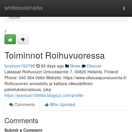
Home
whitebookmarks
Togg
navi
Home
1
Toiminnot Roihuvuoressa
lucyinom762788
83 days ago
News
Discuss
Lakiasiat Roihuvuori Untuvaisentie 7, 00820 Helsinki, Finland
Phone: 040 364 0664 Website: https://www.oikeusapuneuvonta.fi/
Roihuvuoren arvostettu ja kattava oikeudellinen
palvelukokonaisuus, joka
https://jeaniuat159064.blogozz.com/profile
Comments
Who Upvoted
Comments
Submit a Comment