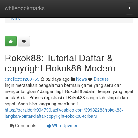
Home
whitebookmarks
Togg
navi
Home
1
Rokok88: Tutorial Daftar &
copyright Rokok88 Modern
estellezter260755
82 days ago
News
Discuss
Ingin merasakan pengalaman bermain game yang seru dan
menguntungkan? Jangan lagi! Rokok88 adalah tempat yang tepat
untuk Anda. Proses registrasi di Rokok88 sangatlah simpel dan
cepat. Anda bisa langsung menikmati
https://geraldcrjr994799.activosblog.com/39932288/rokok88-
langkah-pintar-daftar-copyright-rokok88-terbaru
Comments
Who Upvoted