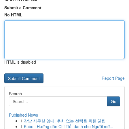
Submit a Comment
No HTML
HTML is disabled
Report Page
Search
Go
Published News
1
강남 사무실 임대, 후회 없는 선택을 위한 꿀팁
1
Kubet: Hướng dẫn Chi Tiết dành cho Người mớ...