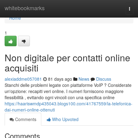
Home
whitebookmarks
Togg
navi
Home
1
Non digitale per contatti online
acquisiti
alexiaddme057081
81 days ago
News
Discuss
Stanchi delle problemi legate con piattaforme VoIP ? Considerate
un'opzione: recapiti veri online. I numeri forniscono maggiore
flessibilità , evitando ogni vincoli con una specifica online
https://haariswmdp435043.blogs100.com/41767559/la-telefonica-
dai-numeri-online-ottenuti
Comments
Who Upvoted
Comments