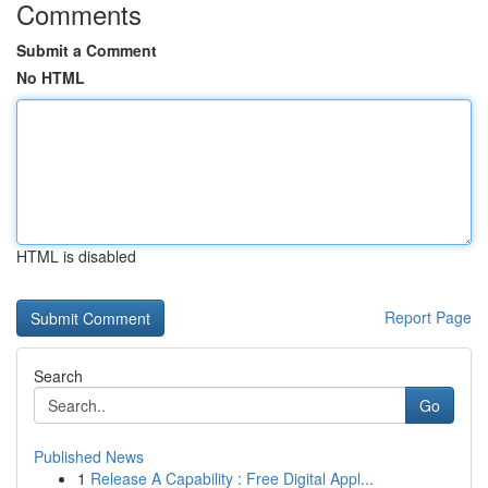
Comments
Submit a Comment
No HTML
HTML is disabled
Report Page
Search
Go
Published News
1
Release A Capability : Free Digital Appl...