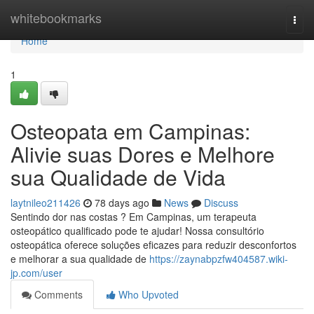
Home
whitebookmarks
Togg
navi
Home
1
Osteopata em Campinas:
Alivie suas Dores e Melhore
sua Qualidade de Vida
laytnileo211426
78 days ago
News
Discuss
Sentindo dor nas costas ? Em Campinas, um terapeuta
osteopático qualificado pode te ajudar! Nossa consultório
osteopática oferece soluções eficazes para reduzir desconfortos
e melhorar a sua qualidade de
https://zaynabpzfw404587.wiki-
jp.com/user
Comments
Who Upvoted