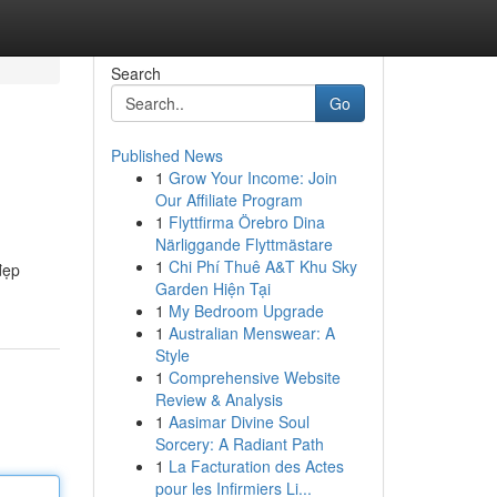
Search
Go
Published News
1
Grow Your Income: Join
Our Affiliate Program
1
Flyttfirma Örebro Dina
Närliggande Flyttmästare
1
Chi Phí Thuê A&T Khu Sky
đẹp
Garden Hiện Tại
1
My Bedroom Upgrade
1
Australian Menswear: A
Style
1
Comprehensive Website
Review & Analysis
1
Aasimar Divine Soul
Sorcery: A Radiant Path
1
La Facturation des Actes
pour les Infirmiers Li...