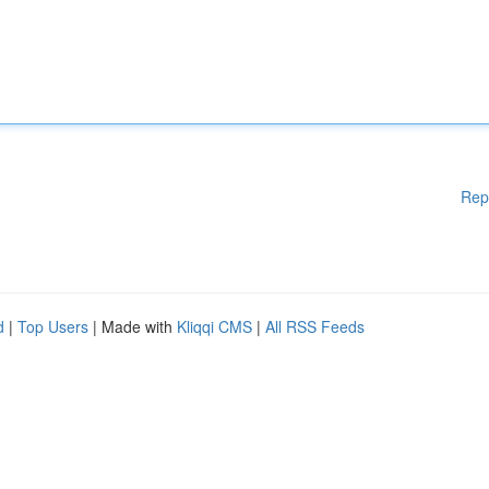
Rep
d
|
Top Users
| Made with
Kliqqi CMS
|
All RSS Feeds