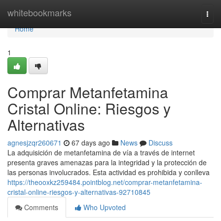
Home
whitebookmarks
Togg
navi
Home
1
Comprar Metanfetamina
Cristal Online: Riesgos y
Alternativas
agnesjzqr260671
67 days ago
News
Discuss
La adquisición de metanfetamina de vía a través de internet
presenta graves amenazas para la integridad y la protección de
las personas involucrados. Esta actividad es prohibida y conlleva
https://theooxkz259484.pointblog.net/comprar-metanfetamina-
cristal-online-riesgos-y-alternativas-92710845
Comments
Who Upvoted