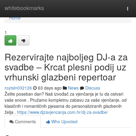
Home
whitebookmarks
Togg
navi
Home
1
Rezervirajte najboljeg DJ-a za
svadbe – Krcat plesni podij uz
vrhunski glazbeni repertoar
roytsln032126
63 days ago
News
Discuss
Želite poseban dan? Naš izvođač za vjenčanja je tu da ostvari
vaše snove . Pružamo kompletnu zabavu za vaše vjenčanje, od
klasičnih i romantičnih pjesama do personaliziranih glazbenih
želja .
https://www.djzavjencanja.com.hr/dj-za-svadbe/
Comments
Who Upvoted