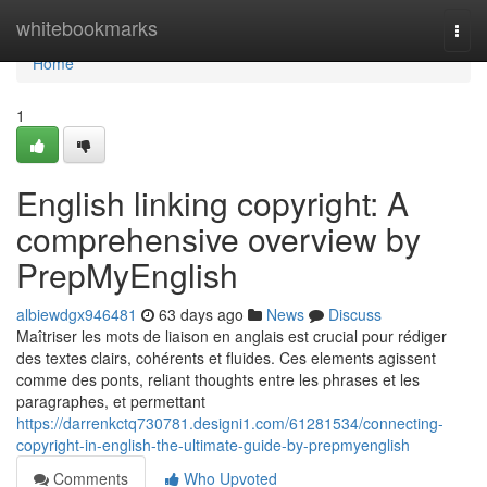
Home
whitebookmarks
Togg
navi
Home
1
English linking copyright: A
comprehensive overview by
PrepMyEnglish
albiewdgx946481
63 days ago
News
Discuss
Maîtriser les mots de liaison en anglais est crucial pour rédiger
des textes clairs, cohérents et fluides. Ces elements agissent
comme des ponts, reliant thoughts entre les phrases et les
paragraphes, et permettant
https://darrenkctq730781.designi1.com/61281534/connecting-
copyright-in-english-the-ultimate-guide-by-prepmyenglish
Comments
Who Upvoted