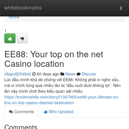
Home
whitebookmarks
Togg
navi
Home
1
EE88: Your top on the net
Casino location
ellapufj254842
60 days ago
News
Discuss
Lúc đầu mình khá dè chừng với EE88. Không phải vì nghe xấu,
mà vì mình từng quá nhiều lần bị “đầu xuôi đuôi không lọt”. Nên
lần này mình chơi theo kiểu quan sát nhiều
https://bookmarkilo.com/story21347965/ee88-your-ultimate-on-
line-on-line-casino-desired-destination
Comments
Who Upvoted
Comments