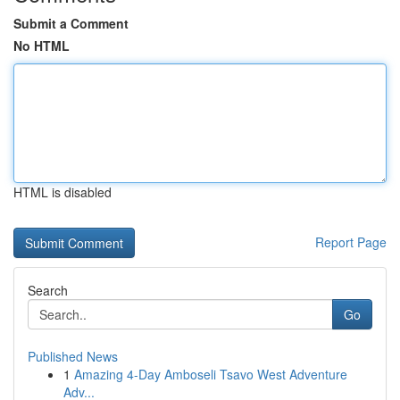
Submit a Comment
No HTML
HTML is disabled
Report Page
Search
Go
Published News
1
Amazing 4-Day Amboseli Tsavo West Adventure
Adv...