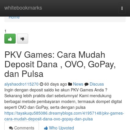
Home
whitebookmarks
Togg
navi
Home
1
PKV Games: Cara Mudah
Deposit Dana , OVO, GoPay,
dan Pulsa
alyshaodro115270
60 days ago
News
Discuss
Ingin dengan deposit saldo ke akun PKV Games Anda ?
Sekarang lebih praktis dari sebelumnya! Kami mendukung
berbagai metode pembayaran modern, termasuk dompet digital
seperti OVO dan GoPay, serta dengan pulsa
https://tayakuqu585086.dreamyblogs.com/41957148/pkv-games-
cara-mudah-deposit-dana-ovo-gopay-dan-pulsa
Comments
Who Upvoted