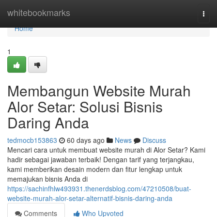
Home
whitebookmarks
Togg
navi
Home
1
Membangun Website Murah
Alor Setar: Solusi Bisnis
Daring Anda
tedmocb153863
60 days ago
News
Discuss
Mencari cara untuk membuat website murah di Alor Setar? Kami
hadir sebagai jawaban terbaik! Dengan tarif yang terjangkau,
kami memberikan desain modern dan fitur lengkap untuk
memajukan bisnis Anda di
https://sachinfhlw493931.thenerdsblog.com/47210508/buat-
website-murah-alor-setar-alternatif-bisnis-daring-anda
Comments
Who Upvoted