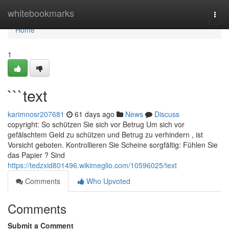
Home
whitebookmarks
Togg
navi
Home
1
```text
karimnosr207681
61 days ago
News
Discuss
copyright: So schützen Sie sich vor Betrug Um sich vor
gefälschtem Geld zu schützen und Betrug zu verhindern , ist
Vorsicht geboten. Kontrollieren Sie Scheine sorgfältig: Fühlen Sie
das Papier ? Sind
https://tedzxid801496.wikimeglio.com/10596025/text
Comments
Who Upvoted
Comments
Submit a Comment